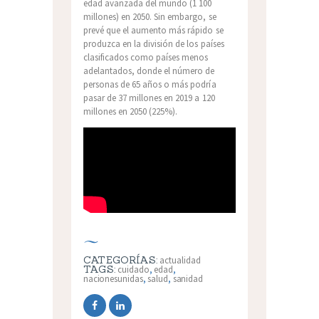
edad avanzada del mundo (1 100
millones) en 2050. Sin embargo, se
prevé que el aumento más rápido se
produzca en la división de los países
clasificados como países menos
adelantados, donde el número de
personas de 65 años o más podría
pasar de 37 millones en 2019 a 120
millones en 2050 (225%).
CATEGORÍAS:
actualidad
TAGS:
cuidado
,
edad
,
nacionesunidas
,
salud
,
sanidad