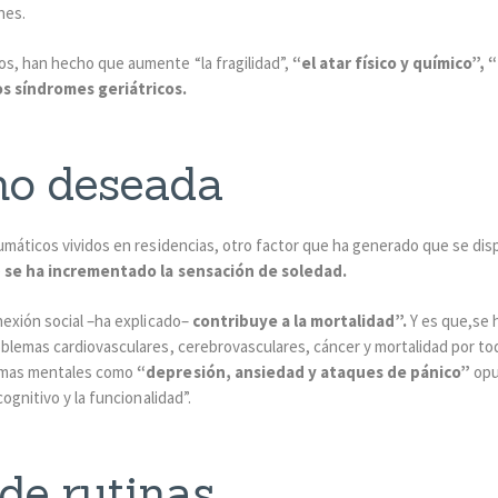
ones.
s, han hecho que aumente “la fragilidad”,
“el atar físico y químico”,
s síndromes geriátricos.
no deseada
umáticos vividos en residencias, otro factor que ha generado que se dis
e
se ha incrementado la sensación de soledad.
nexión social –ha explicado–
contribuye a la mortalidad”.
Y es que,se
blemas cardiovasculares, cerebrovasculares, cáncer y mortalidad por toda
emas mentales como
“depresión, ansiedad y ataques de pánico”
opu
ognitivo y la funcionalidad”.
de rutinas