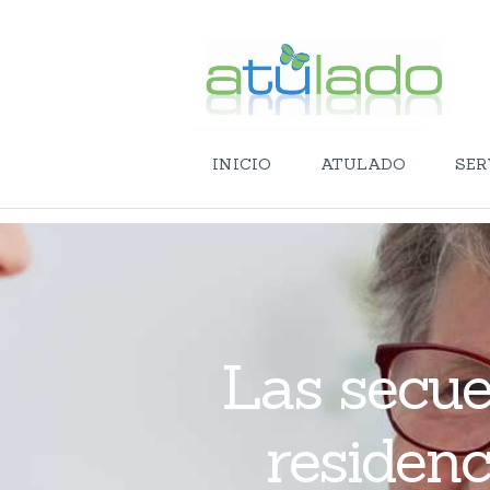
INICIO
ATULADO
SER
Las secue
residenc