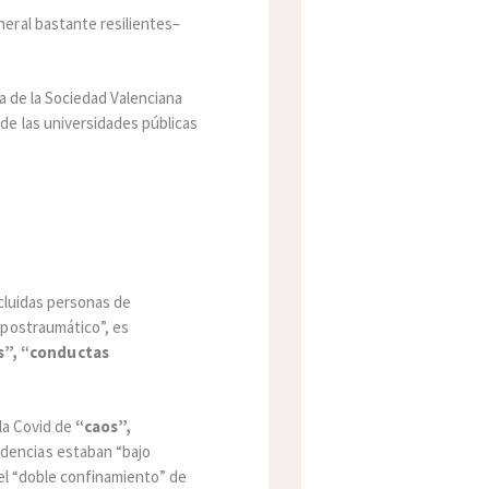
eral bastante resilientes–
a de la Sociedad Valenciana
de las universidades públicas
ncluidas personas de
 postraumático”, es
s”, “conductas
la Covid de
“caos”,
sidencias estaban “bajo
y el “doble confinamiento” de