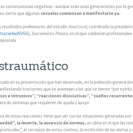
stas consecuencias negativas –aunque sean unas generaciones por lo gen
n es cierto que algunas
secuelas comienzan a manifestarse ya.
s resultados preliminares del estudio
ResiCovid,
coordinado la president
@sociedadSVGG
), Sacramento Pinazo, en el que colaboran profesionales 
mpostela.
ostraumático
licado en su presentación que han observado, en la población general (i
anifestando trastornos que se asemejan a los que se tienen “por estrés
os e intrusivos”, “reacciones disociativas”, “sueños recurrente
tera de síntomas que requieren de ayuda y apoyo.
usa de estas reacciones tiene que ver con las situaciones generadas por 
medad”, la muerte, la ausencia de normas,
un clima en el que las re
“protocolos”, el cerrojazo de estos centros, la restricción de las visitas 