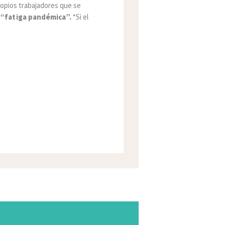
ropios trabajadores que se
a
“fatiga pandémica”.
“Si el