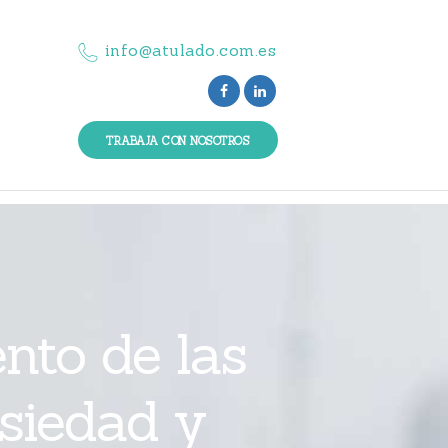
info@atulado.com.es
TRABAJA CON NOSOTROS
nto de las
nsiedad y