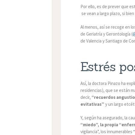
Por ello, es de prever que e
se vean a largo plazo, si bie
Al menos, así se recoge en lo
de Geriatría y Gerontología (
de Valencia y Santiago de Co
Estrés p
Así, la doctora Pinazo ha exp
residencias), que se están m
decir,
“recuerdos angustios
evitativas”
y un largo etcé
Y, según ha asegurado, la ca
“miedo”, la propia “enfer
vigilancia”, los innumerables 