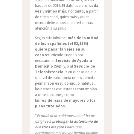
básicos de 2019. El dato es claro:
cada
vez vivimos más
. Por tanto, a partir
de cierta edad, quien más y quien
menos debe empezar a prestar más
atención a su salud.
Según este informe,
más de la mitad
de los españoles (el 52,85%)
quiere pasar la vejez en su
casa
recurriendo cuando sea
necesario al
Servicio de Ayuda a
Domicilio
(SAD) y/o al
Servicio de
Teleasistencia
. Y en el caso de que
su nivel de autonomía no les permita
permanecer en su domicilio habitual,
las personas encuestadas contemplan
a otras opciones, como
las
residencias de mayores o los
pisos tutelados
.
“
El modelo de cuidados actual ha de
dirigirse a
prolongar la autonomía de
nuestros mayores
para que
permanezcan el mayor tiempo posible