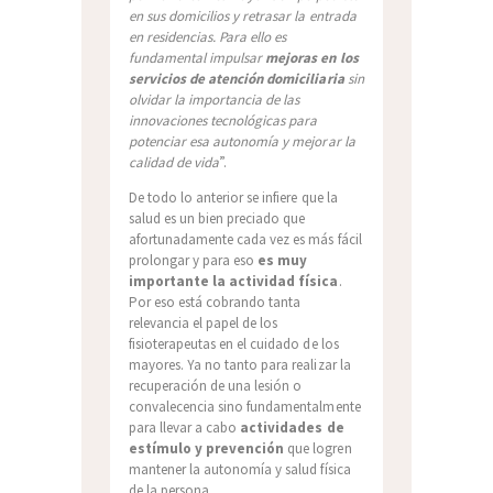
en sus domicilios y retrasar la entrada
en residencias. Para ello es
fundamental impulsar
mejoras en los
servicios de atención domiciliaria
sin
olvidar la importancia de las
innovaciones tecnológicas para
potenciar esa autonomía y mejorar la
calidad de vida
”.
De todo lo anterior se infiere que la
salud es un bien preciado que
afortunadamente cada vez es más fácil
prolongar y para eso
es muy
importante la actividad física
.
Por eso está cobrando tanta
relevancia el papel de los
fisioterapeutas en el cuidado de los
mayores. Ya no tanto para realizar la
recuperación de una lesión o
convalecencia sino fundamentalmente
para llevar a cabo
actividades de
estímulo y prevención
que logren
mantener la autonomía y salud física
de la persona.